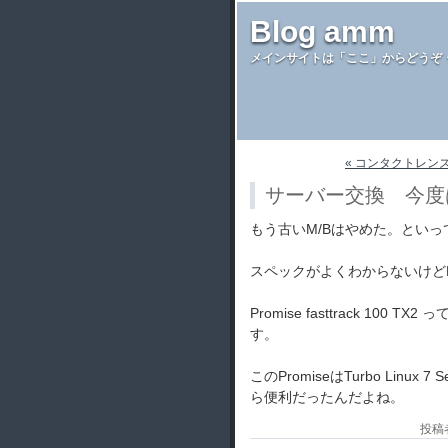
Blog amm
メインサイトは「ここ」からどうぞ
« コンタクトレン
サーバー交換 今度は
もう古いM/Bはやめた。とい
スペックがよくわからないけどPe
Promise fasttrack 10
す。
このPromiseはTurbo Lin
ら便利だったんだよね。
投稿者