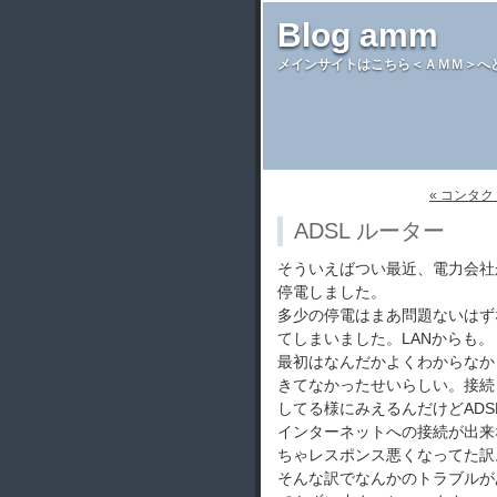
Blog amm
メインサイトはこちら＜ＡＭＭ＞へ
« コンタク
ADSL ルーター
そういえばつい最近、電力会社
停電しました。
多少の停電はまあ問題ないはず
てしまいました。LANからも。
最初はなんだかよくわからなか
きてなかったせいらしい。接続
してる様にみえるんだけどAD
インターネットへの接続が出来な
ちゃレスポンス悪くなってた訳
そんな訳でなんかのトラブルが