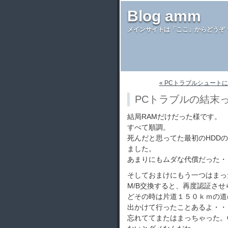
Blog amm
メインサイトは「ここ」からどうぞ
« PCトラブルシュート
PCトラブルの結末
結局RAMだけだった様です。
すべて順調。
死んだと思ってた最初のHDD
ました。
あまりにもムダな代償だった・
そしておまけにもう一つはまったのは
M/B交換すると、再度認証さ
どその時は片道１５０ｋｍの道
出かけて行ったことあるよ・・
忘れててまたはまっちゃった。O