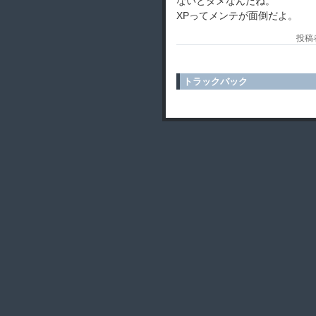
ないとダメなんだね。
XPってメンテが面倒だよ。
投稿者
トラックバック