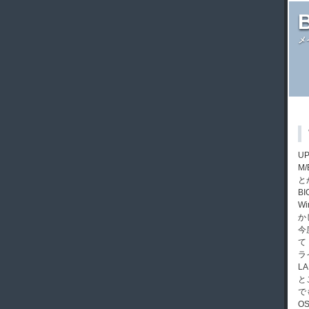
メ
U
M
と
B
W
か
今
て
ラ
L
と
で
O