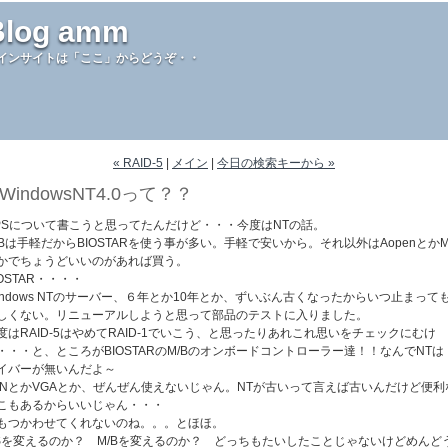
Blog amm
インサイトは「ここ」からどうぞ・・
« RAID-5
|
メイン
|
今日の検索キーから »
WindowsNT4.0って？？
PSについて書こうと思ってたんだけど・・・今度はNTの話。
/Bは手軽だからBIOSTARを使う事が多い。手軽で安いから。それ以外はAopenとかM
かでちょうどいいのがあれば買う。
IOSTAR・・・・
indows NTのサーバー、６年とか10年とか、ずいぶん古くなったからいつ止まって
しくない。リニューアルしようと思って部品のテストに入りました。
度はRAID-5はやめてRAID-1でいこう、と思ったりあれこれ思いをチェックにむけ
・・・と、ところがBIOSTARのM/Bのオンボードコントローラー達！！なんでNTは
イバーが無いんだよ～
ANとかVGAとか、ぜんぜん使えないじゃん。NTが古いって言えば古いんだけど便利
こもあるからいいじゃん・・・
もつかわせてくれないのね。。。とほほ。
Sを変えるのか？ M/Bを変えるのか？ どっちもたいしたことじゃないけどめんど