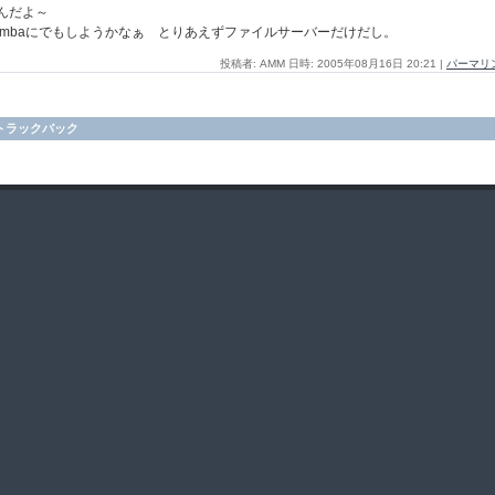
んだよ～
ambaにでもしようかなぁ とりあえずファイルサーバーだけだし。
投稿者: AMM 日時: 2005年08月16日 20:21
|
パーマリ
トラックバック