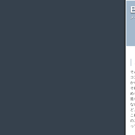
メ
そ
コ
か
そ
め
造
な
ど
こ
の
っ