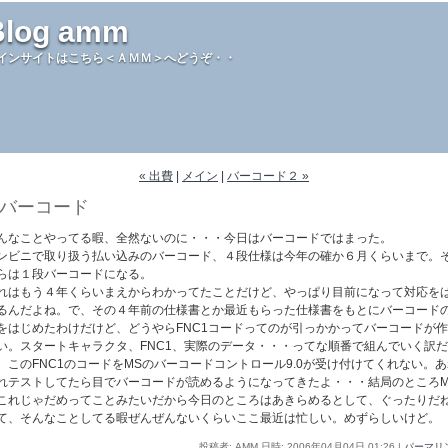
Blog amm
インサイトはこちら＜ＡＭＭ＞へどうぞ・・
« 出費
|
メイン
|
バーコード２ »
バーコード
んなことやってる暇、全然ないのに・・・今日はバーコードではまった。
ンビニで取り扱う払い込みのバーコード、４段仕様は今年の確か６月くらいまで。
らは１段バーコードになる。
れはもう４年くらいまえからわかってたことだけど、やっぱり目前になって対応を
るんだよね。で、その４年前の仕様書とか最近もらった仕様書をもとにバーコード
をはじめたわけだけど、どうやらFNC1コードってのが引っかかってバーコードが
い。スタートキャラクタ、FNC1、実際のデータ・・・ってな順番で組んでいく訳
、このFNC1のコードをMSのバーコードコントロール9.0が受け付けてくれない。あ
れテストしてたら目でバーコードが読めるようになってきたよ・・・結局のところM
これじゃだめってことみたいだから今日のところはあきらめるとして、ぐったりだ
て、そんなことしてる暇ぜんぜんないくらいここ最近は忙しい。めずらしいけど。
投稿者: AMM 日時: 2006年04月04日 01:26
|
パーマリ